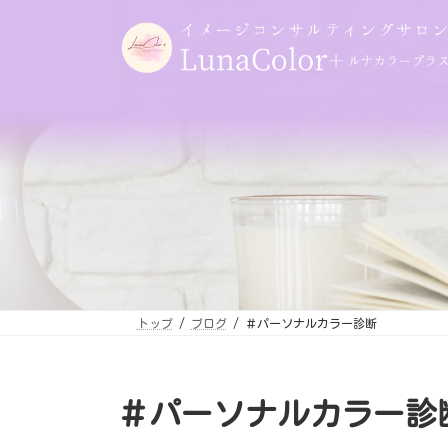
コ
ナ
ン
ビ
テ
ゲ
ン
ー
ツ
シ
へ
ョ
ス
ン
キ
に
ッ
移
プ
動
トップ
ブログ
＃パーソナルカラー診断
＃パーソナルカラー診