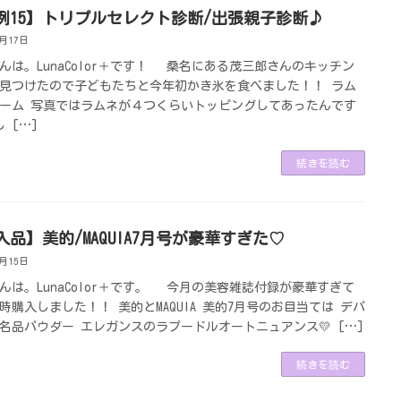
例15】トリプルセレクト診断/出張親子診断♪
6月17日
んは。LunaColor＋です！ 桑名にある茂三郎さんのキッチン
見つけたので子どもたちと今年初かき氷を食べました！！ ラム
ーム 写真ではラムネが４つくらいトッピングしてあったんです
 […]
続きを読む
入品】美的/MAQUIA7月号が豪華すぎた♡
6月15日
んは。LunaColor＋です。 今月の美容雑誌付録が豪華すぎて
時購入しました！！ 美的とMAQUIA 美的7月号のお目当ては デパ
名品パウダー エレガンスのラプードルオートニュアンス💛 […]
続きを読む