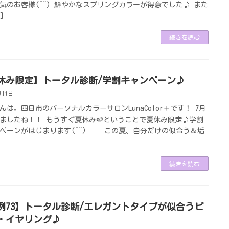
気のお客様(^^) 鮮やかなスプリングカラーが得意でした♪ また
]
続きを読む
休み限定】トータル診断/学割キャンペーン♪
7月1日
んは。四日市のパーソナルカラーサロンLunaColor＋です！ 7月
ましたね！！ もうすぐ夏休み🍉ということで夏休み限定♪学割
ペーンがはじまります(^^) この夏、自分だけの似合う＆垢
続きを読む
例73】トータル診断/エレガントタイプが似合うピ
・イヤリング♪