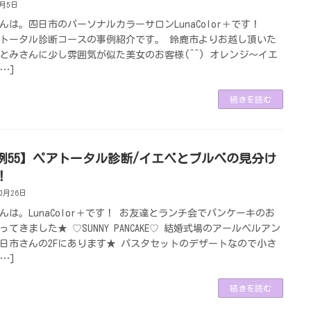
6月5日
んは。四日市のパーソナルカラーサロンLunaColor＋です！
トータル診断コースの事例紹介です。 鈴鹿市よりお越し頂いた
とみさんに少し雰囲気が似た美女のお客様(^^) オレンジ～イエ
…]
続きを読む
例55】ペアトータル診断/イエベとブルべの見分け
！
10月26日
んは。LunaColor＋です！ お友達とランチ会でパンケーキのお
ってきました★ ♡SUNNY PANCAKE♡ 結婚式場のアールベルアン
日市さんの2Fにあります★ パスタセットのデザートなので小さ
…]
続きを読む