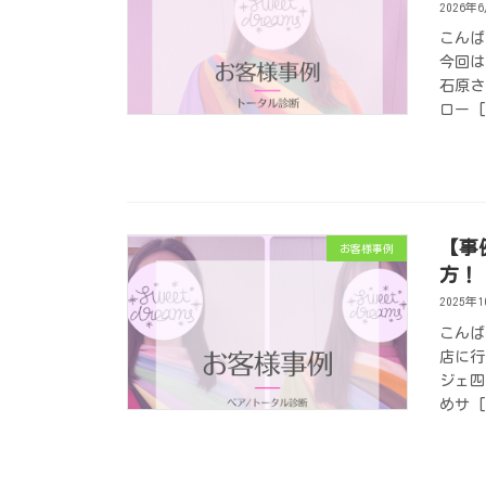
2026年
こんば
今回は
石原さ
ロー [
【事
お客様事例
方！
2025年
こんば
店に行
ジェ四
めサ [