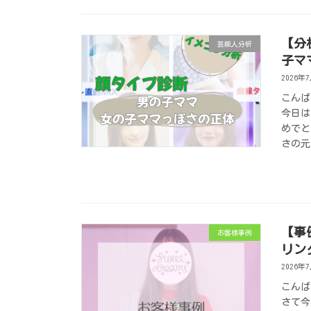
【分
芸能人分析
子マ
2026年
こんば
今日は
めでと
さの元
【事
お客様事例
リン
2026年
こんば
さて今