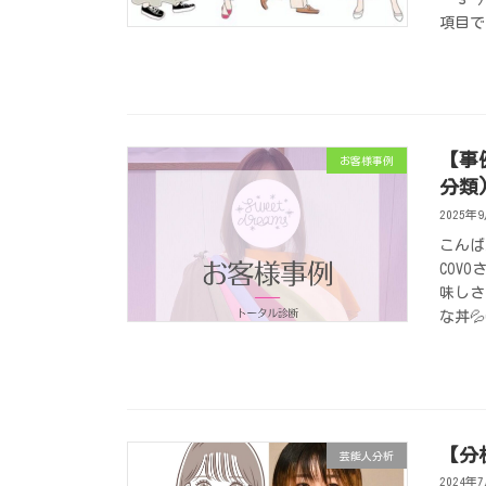
項目で
【事
お客様事例
分類
2025年
こんば
COV
味しさ
な丼💦
【分
芸能人分析
2024年