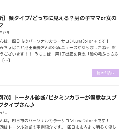
析】顔タイプ/どっちに見える？男の子ママor女の
マ
7月17日
んは。四日市のパーソナルカラーサロンLunaColor＋です！
みちょぱこと池田美憂さんの出産ニュースがありましたね✨ お
うございます！！ みちょぱ 第1子出産を発表「髪の毛ふっさふ
 […]
続きを読む
例76】トータル診断/ビタミンカラーが得意なスプ
グタイプさん♪
7月7日
んは。四日市のパーソナルカラーサロンLunaColor＋です！
回はトータル診断の事例紹介です。 四日市市内より明るく優し