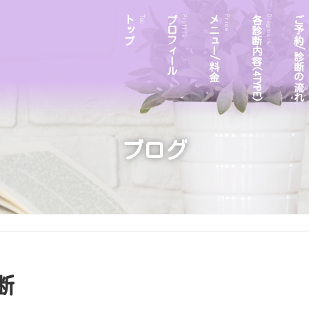
トップ
プロフィール
メニュー/料金
各診断内容(4TYPE)
ご予約/診断の流れ
Top
Profile
Price
Diagnosis
ブログ
断