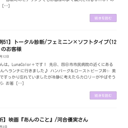
 […]
続きを読む
例51】トータル診断/フェミニン×ソフトタイプ(12
)のお客様
9月12日
んは。LunaColor＋です！ 先日、四日市市民病院の近くにある
Oさんへランチに行きました♪ ハンバーグ＆ローストビーフ丼✨ 美
ですっかり忘れていましたが冷静に考えたらカロリーがやばそう
💦 お箸 […]
続きを読む
析】映画『あんのこと』/河合優実さん
7月3日