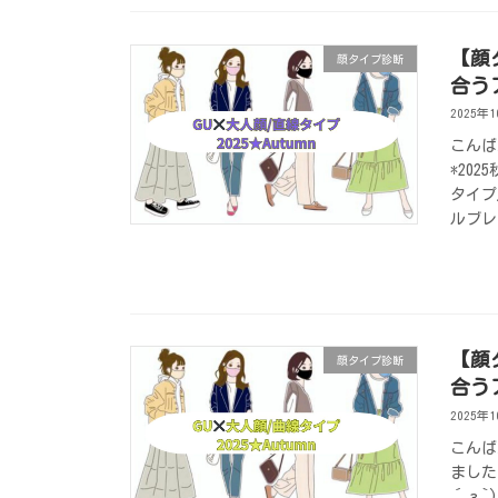
【顔
顔タイプ診断
合う
2025年
こんば
*20
タイプ
ルブレ
【顔
顔タイプ診断
合う
2025年
こんば
ました
´з`