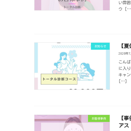
い雰囲
ウ […
【夏
お知らせ
2026年
こんば
に入り
キャン
[…]
【事
お客様事例
アス