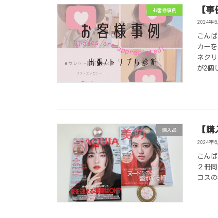
【事
お客様事例
2024年
こんば
カーを
ネクリ
が2個し
【購
購入品
2024年
こんば
２冊同
コスの