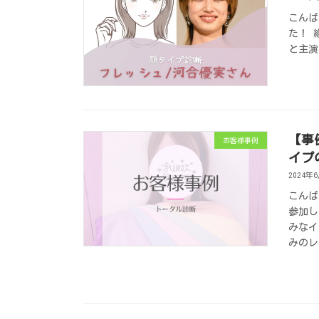
こんば
た！ 
と主演
【事
お客様事例
イプ
2024年
こんば
参加し
みなイ
みのレ