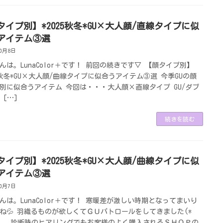
タイプ別】*2025秋冬*GU×大人顔/直線タイプに似
アイテム③選
10月8日
んは。LunaColor＋です！ 前回の続きです▽ 【顔タイプ別】
25秋冬*GU×大人顔/曲線タイプに似合うアイテム③選 今季GUの顔
別に似合うアイテム 今回は・・・大人顔×直線タイプ GU/ダブ
 […]
続きを読む
タイプ別】*2025秋冬*GU×大人顔/曲線タイプに似
アイテム③選
10月7日
んは。LunaColor＋です！ 寒暖差が激しい時期となってまいり
ね💦 羽織るものが欲しくてＧＵパトロールをしてきました(*
) 診断時のヒアリングでもお客様のよく購入されるＳＨＯＰの