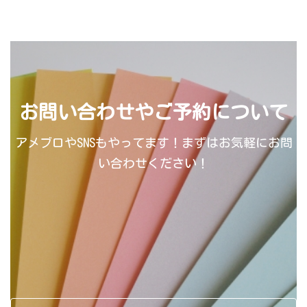
お問い合わせやご予約について
アメブロやSNSもやってます！まずはお気軽にお問
い合わせください！
ア
ア
ア
イ
イ
イ
コ
コ
コ
ン
ン
ン
リ
リ
リ
ン
ン
ン
ク
ク
ク