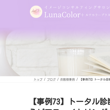
コ
ナ
ン
ビ
テ
ゲ
ン
ー
ツ
シ
へ
ョ
ス
ン
キ
に
ッ
移
プ
動
トップ
ブログ
お客様事例
【事例73】トータル
【事例73】トータル診