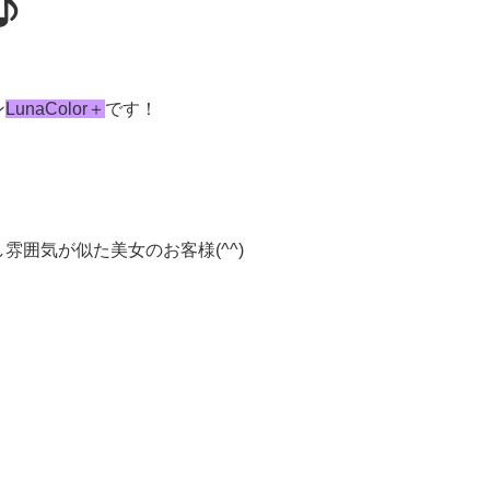
♪
ン
LunaColor＋
です！
囲気が似た美女のお客様(^^)