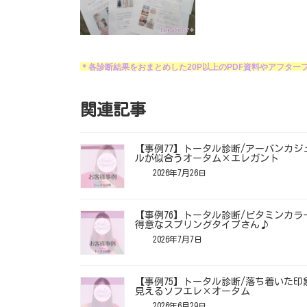
＊各診断結果をおまとめした20P以上のPDF資料やアフター
関連記事
【事例77】トータル診断/アーバンカジ
ルが似合うオータム×エレガント
2026年7月26日
【事例76】トータル診断/ビタミンカラ
得意なスプリングタイプさん♪
2026年7月7日
【事例75】トータル診断/落ち着いた印
見えるソフエレ×オータム
2026年6月29日