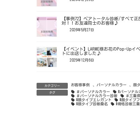
【事例72】ペアトータル診断/すべて正
対！！お友達同士のお客様♪
2026年5月27日
【イベント】LARME様お花のPop-Upイ
トに出店しました♪
2025年12月6日
お客様事例
、
パーソナルカラー
、
顔
カテゴリー
＃パーソナルカラー
#パーソナル
タグ
＃パーソナルカラー診断
＃三重
#顔タイプエレガント
#顔タイプ
#顔タイプ診断桑名
#骨格診断三