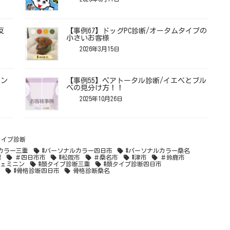
反
【事例67】ドッグPC診断/オータムタイプの
小さいお客様
2026年3月15日
ベン
【事例55】ペアトータル診断/イエベとブル
べの見分け方！！
2025年10月26日
タイプ診断
カラー三重
#パーソナルカラー四日市
#パーソナルカラー桑名
県
＃四日市市
#松阪市
＃桑名市
#津市
＃鈴鹿市
フェミニン
#顔タイプ診断三重
#顔タイプ診断四日市
重
#骨格診断四日市
骨格診断桑名