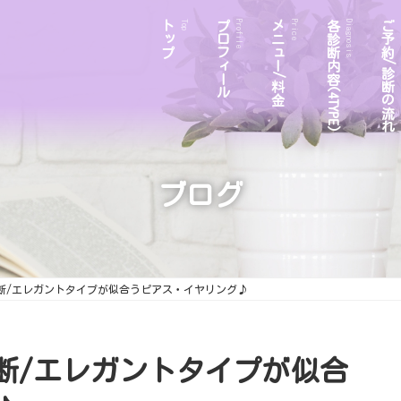
トップ
プロフィール
メニュー/料金
各診断内容(4TYPE)
ご予約/診断の流れ
Top
Profile
Price
Diagnosis
ブログ
診断/エレガントタイプが似合うピアス・イヤリング♪
断/エレガントタイプが似合