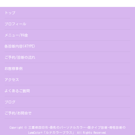
トップ
プロフィール
メニュー/料金
各診断内容(4TYPE)
ご予約/診断の流れ
お客様事例
アクセス
よくあるご質問
ブログ
ご予約/お問合せ
Copyright © 三重県四日市･桑名のパーソナルカラー･顔タイプ診断･骨格診断の
LunaColor+「ルナカラープラス」 All Rights Reserved.