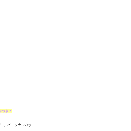
典つき＊
断
、
パーソナルカラー