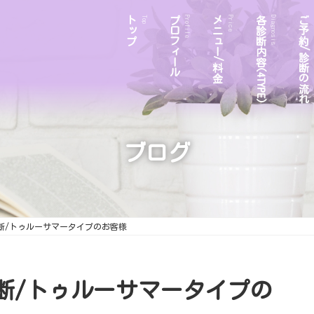
トップ
プロフィール
メニュー/料金
各診断内容(4TYPE)
ご予約/診断の流れ
Top
Profile
Price
Diagnosis
ブログ
断/トゥルーサマータイプのお客様
断/トゥルーサマータイプの