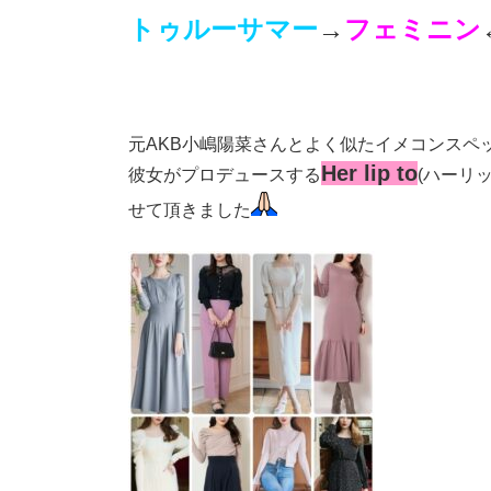
トゥルーサマー
→
フェミニン
元AKB小嶋陽菜さんとよく似たイメコンスペ
Her lip to
彼女がプロデュースする
(ハーリ
せて頂きました