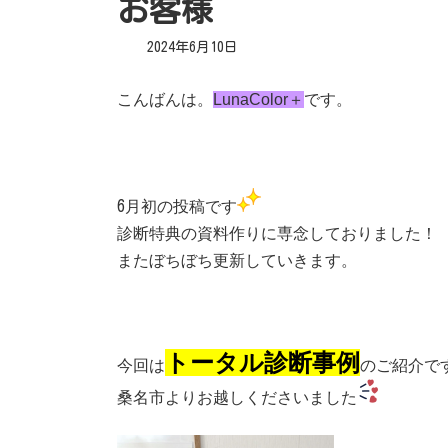
お客様
2024年6月10日
こんばんは。
LunaColor＋
です。
6
月初の投稿です
診断特典の資料作りに専念しておりました！
またぼちぼち更新していきます。
トータル
診断事例
今回は
のご紹介で
桑名市よりお越しくださいました