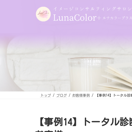
コ
ナ
ン
ビ
テ
ゲ
ン
ー
ツ
シ
へ
ョ
ス
ン
キ
に
ッ
移
プ
動
トップ
ブログ
お客様事例
【事例14】トータル診
【事例14】トータル診