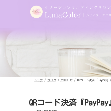
コ
ナ
ン
ビ
テ
ゲ
ン
ー
ツ
シ
へ
ョ
ス
ン
キ
に
ッ
移
プ
動
トップ
ブログ
お知らせ
QRコード決済『PayPa
QRコード決済『PayP