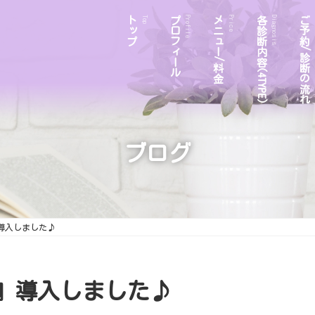
トップ
プロフィール
メニュー/料金
各診断内容(4TYPE)
ご予約/診断の流れ
Top
Profile
Price
Diagnosis
ブログ
y』導入しました♪
ay』導入しました♪