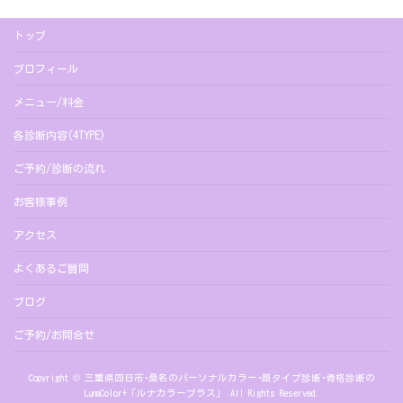
トップ
プロフィール
メニュー/料金
各診断内容(4TYPE)
ご予約/診断の流れ
お客様事例
アクセス
よくあるご質問
ブログ
ご予約/お問合せ
Copyright © 三重県四日市･桑名のパーソナルカラー･顔タイプ診断･骨格診断の
LunaColor+「ルナカラープラス」 All Rights Reserved.